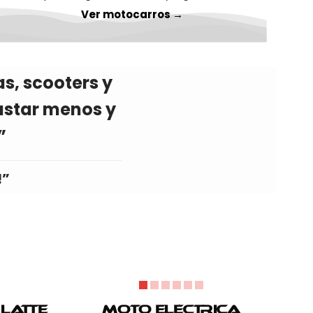
Ver motocarros →
s, scooters y
astar menos y
”
!”
Latte
Moto Eléctrica