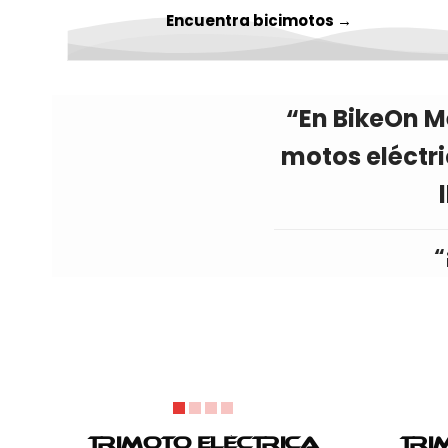
Encuentra bicimotos →
“En BikeOn M
motos eléctr
“
Trimoto Eléctrica
Tri